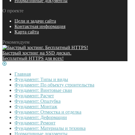
Нормативные документы
О проекте
Цели и задачи сайта
Контактная информация
Карта сайта
Рекомендуем
Быстрый хостинг на SSD дисках.
Бесплатный HTTPS для всех!
Главная
Фундамент: Типы и виды
Фундамент: По объекту строительства
Фундамент: Винтовые сваи
Фундамент: Расчет
Фундамент: Опалубка
Фундамент: Монтаж
Фундамент: Отмостка и отделка
Фундамент: Деформации
Фундамент: Ремонт
Фундамент: Материалы и техника
Нормативные документы