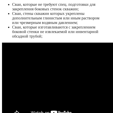
Сваи, которые не требуют спец. подготовки для
закрепления боковых стенок скважин;
Сваи, стены скважин которых укреплены
дополнительным глинистым или иным раствором
или чрезмерным водяным давлением;
Сваи, которые изготавливаются с закреплением
боковой стенки не извлекаемой или инвентарной
обсадной трубой;