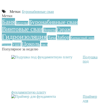
Метки:
Буронабивные сваи
Метки
Баня
Буронабивные сваи
Беседка
Винтовые сваи
Гараж
Ворота
Гидроизоляция
Забор
Дача
Каркасный дом
Цоколь
УШП
тисэ
Теплица
Популярное за неделю
Подушка
под
фундаментную плиту
Праймер
для