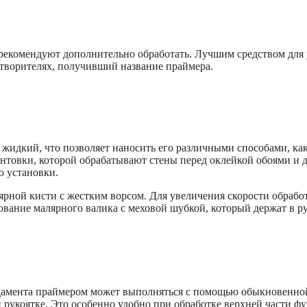
рекомендуют дополнительно обработать. Лучшим средством для 
створителях, получивший название праймера.
идкий, что позволяет наносить его различными способами, как
унтовки, которой обрабатывают стены перед оклейкой обоями и
о установки.
ярной кисти с жестким ворсом. Для увеличения скорости обраб
зование малярного валика с меховой шубкой, который держат в
амента праймером может выполняться с помощью обыкновенной щ
рукоятке. Это особенно удобно при обработке верхней части фу