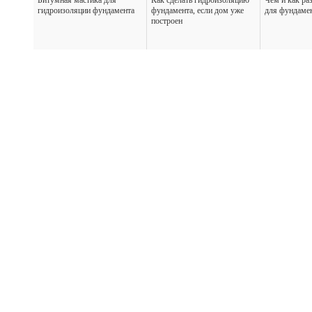
Битумная мастика для
Как сделать гидроизоляцию
Чем и как ра
гидроизоляции фундамента
фундамента, если дом уже
для фундаме
построен