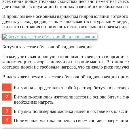
всех своих положительных свойствах песчано-цементная смесь 
длительной эксплуатации бетонных изделий их необходимо изо
В прошлом веке основным вариантом гидроизоляции готового 
других углеводородов, а так же добывают в натуральном виде.
жидкого состояния и применять исключительно в горячем виде
Битум в качестве обмазочной гидроизоляции
Позже, учитывая хорошую растворимость вещества в органиче
консистенцию, которые получили название мастик. В отличие 
составов порой не требовала нагрева, что снижало риск получе
В настоящее время в качестве обмазочной гидроизоляции при
Битумная – представляет собой раствор битума в раствор
Битумно-резиновая изготавливается на основе битума с 
необходимо нагреть.
Битумно-полимерная мастика имеет в составе как класси
Полимерная мастика лишена в своем составе содержания