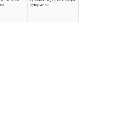
звести битум
Рулонная гидроизоляция для
нта
фундамента