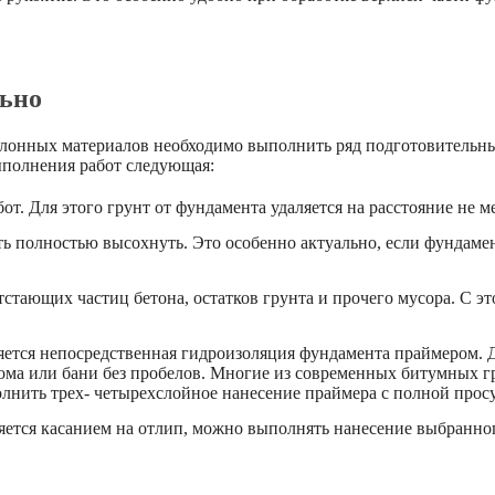
льно
лонных материалов необходимо выполнить ряд подготовительны
ыполнения работ следующая:
т. Для этого грунт от фундамента удаляется на расстояние не м
ь полностью высохнуть. Это особенно актуально, если фундам
стающих частиц бетона, остатков грунта и прочего мусора. С 
ется непосредственная гидроизоляция фундамента праймером. Д
дома или бани без пробелов. Многие из современных битумных г
олнить трех- четырехслойное нанесение праймера с полной прос
яется касанием на отлип, можно выполнять нанесение выбранно