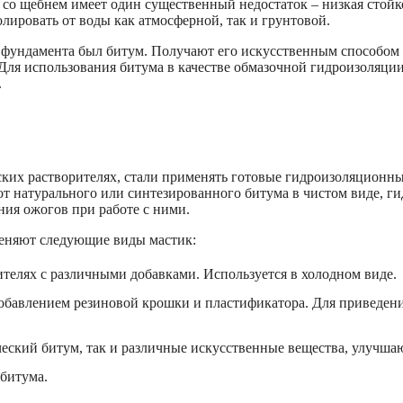
со щебнем имеет один существенный недостаток – низкая стойкос
лировать от воды как атмосферной, так и грунтовой.
фундамента был битум. Получают его искусственным способом к
 Для использования битума в качестве обмазочной гидроизоляции
.
ских растворителях, стали применять готовые гидроизоляцион
от натурального или синтезированного битума в чистом виде, 
ния ожогов при работе с ними.
меняют следующие виды мастик:
ителях с различными добавками. Используется в холодном виде.
добавлением резиновой крошки и пластификатора. Для приведени
ческий битум, так и различные искусственные вещества, улучша
 битума.