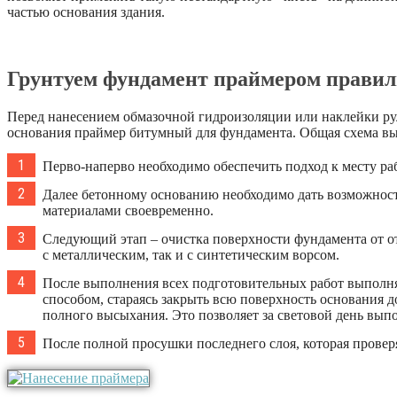
частью основания здания.
Грунтуем фундамент праймером прави
Перед нанесением обмазочной гидроизоляции или наклейки ру
основания праймер битумный для фундамента. Общая схема в
Перво-наперво необходимо обеспечить подход к месту рабо
Далее бетонному основанию необходимо дать возможност
материалами своевременно.
Следующий этап – очистка поверхности фундамента от от
с металлическим, так и с синтетическим ворсом.
После выполнения всех подготовительных работ выполня
способом, стараясь закрыть всю поверхность основания 
полного высыхания. Это позволяет за световой день вып
После полной просушки последнего слоя, которая провер