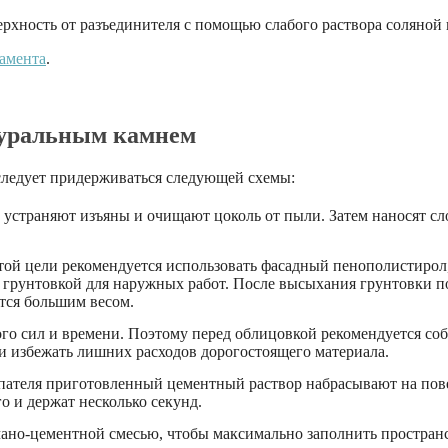
рхность от разъединителя с помощью слабого раствора соляной 
дамента
.
туральным камнем
следует придерживаться следующей схемы:
, устраняют изъяны и очищают цоколь от пыли. Затем наносят 
той цели рекомендуется использовать фасадный пенополистиро
 грунтовкой для наружных работ. После высыхания грунтовки п
тся большим весом.
го сил и времени. Поэтому перед облицовкой рекомендуется соб
 и избежать лишних расходов дорогостоящего материала.
ателя приготовленный цементный раствор набрасывают на пове
о и держат несколько секунд.
счано-цементной смесью, чтобы максимально заполнить простра