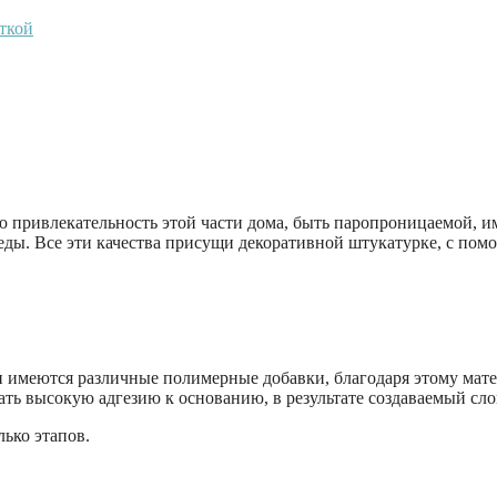
ткой
 привлекательность этой части дома, быть паропроницаемой, и
еды. Все эти качества присущи декоративной штукатурке, с по
 имеются различные полимерные добавки, благодаря этому мат
ь высокую адгезию к основанию, в результате создаваемый сло
ько этапов.