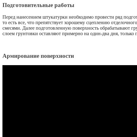
Подготовительные работы
Перед нанесением штукатурки необходимо провести ряд подго
то есть все, что препятствует хорошему сцеплению отделочно
смесями. Далее подготовленную поверхность обрабатывают гру
слоем грунтовки оставляют примерно на один-два дня, только 
Армирование поверхности