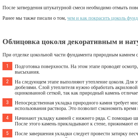
После затвердения штукатурной смеси необходимо отмыть пове
Ранее мы также писали о том,
чем и как покрасить цоколь фун
Облицовка цоколя декоративным и на
При отделке цокольной части фундамента природным камнем 
Подготовка поверхности. На этом этапе проводят осмотр
высыхания.
На следующем этапе выполняют утепление цоколя. Для э
дюбелями. Слой утеплителя нужно обработать акриловой
оцинкованной сеткой, так как природный камень отличае
Непосредственная укладка природного камня требует мно
использования раствора. Это позволит сэкономить время
Начинают укладку камней с нижнего ряда. С помощью шп
После этого камень прикладывают к стене, прижимают ег
После завершения укладки следует провести затирку пе