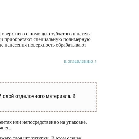
Поверх него с помощью зубчатого шпателя
ости приобретают специальную полимерную
сле нанесения поверхность обрабатывают
к оглавлению ↑
 слой отделочного материала. В
ентах или непосредственно на упаковке.
янец.
жего слоя штукатурки. В этом случае