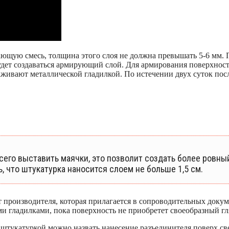
ющую смесь, толщина этого слоя не должна превышать 5-6 мм. 
будет создаваться армирующий слой. Для армирования поверхн
глаживают металлической гладилкой. По истечении двух суток по
его выставить маячки, это позволит создать более ровный
 что штукатурка наносится слоем не больше 1,5 см.
 производителя, которая прилагается в сопроводительных докум
 гладилками, пока поверхность не приобретет своеобразный гл
тукатуркой можно назвать нанесение разъединителя поверх све