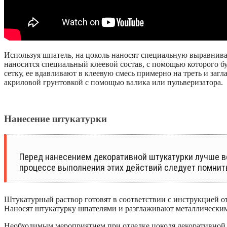
Используя шпатель, на цоколь наносят специальную выравнива
наносится специальный клеевой состав, с помощью которого 
сетку, ее вдавливают в клеевую смесь примерно на треть и за
акриловой грунтовкой с помощью валика или пульверизатора.
Нанесение штукатурки
Перед нанесением декоративной штукатурки лучше вс
процессе выполнения этих действий следует помнить,
Штукатурный раствор готовят в соответствии с инструкцией от
Наносят штукатурку шпателями и разглаживают металлическими
Необходимым мероприятием при отделке цоколя декоративной ш