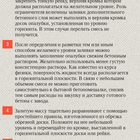
закрепить тонкую рейку, верхняя кромка которой
должна располагаться на желательном уровне. Роль
ограничителя величины заливки дополнительного
бетонного слоя может выполнять и верхняя кромка
досок опалубки, установленная по уровню
горизонта. В этом случае перелить смесь не
получится.
После определения и разметки тем или иным
способом желаемого уровня заливки можно
выполнять заполнение опалубки свежим бетонным
раствором. Желательно использовать менее густую
консистенцию раствора. Как известно из курса
физики, поверхность жидкости всегда располагается
в горизонтальной плоскости. В связи с небольшим
объемом смеси ее можно приготовить
самостоятельно в бытовой бетономешалке, снизив
тем самым расходы на закупку и доставку готового
бетона с завода.
Залитую массу тщательно разравнивают с помощью
простейшего правила, изготовленного из обрезка
обрезной доски. Положите на нее небольшой
уровень и перемещайте по кромке, выставленной в
горизонтальной плоскости доски или рейки.