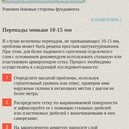
Ровняем боковые стороны фундамента
к оглавлению ↑
Перепады меньше 10-15 мм
В случае величины перепадов, не превышающих 10-15 мм,
проблема может быть решена простым оштукатуриванием.
При этом, для более надежного сцепления отделочного
слоя с основанием рекомендуем использовать стальную или
пластиковую армирующую сетку. Процесс необходимо
осуществлять в следующей последовательности:
Определите масштаб проблемы, используя
строительный уровень или отвес, проверив ими
наружные склоны в нескольких местах с шагом не
более метра;
Распределите сетку по выравниваемой поверхности
и зафиксируйте ее с помощью стальных дюбелей
или пластиковых дюбелей с ввинчиваемыми в них
саморезами;
На закрепленную арматуру наносите слой