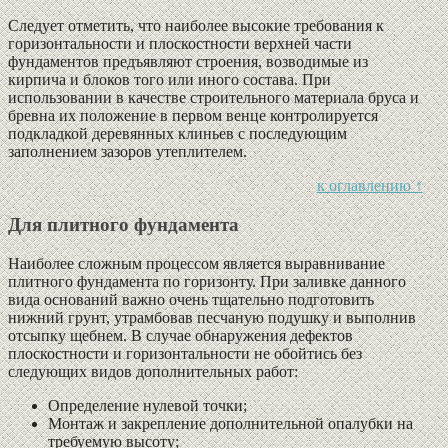
Следует отметить, что наиболее высокие требования к
горизонтальности и плоскостности верхней части
фундаментов предъявляют строения, возводимые из
кирпича и блоков того или иного состава. При
использовании в качестве строительного материала бруса и
бревна их положение в первом венце контролируется
подкладкой деревянных клиньев с последующим
заполнением зазоров утеплителем.
к оглавлению ↑
Для плитного фундамента
Наиболее сложным процессом является выравнивание
плитного фундамента по горизонту. При заливке данного
вида оснований важно очень тщательно подготовить
нижний грунт, утрамбовав песчаную подушку и выполнив
отсыпку щебнем. В случае обнаружения дефектов
плоскостности и горизонтальности не обойтись без
следующих видов дополнительных работ:
Определение нулевой точки;
Монтаж и закрепление дополнительной опалубки на
требуемую высоту;