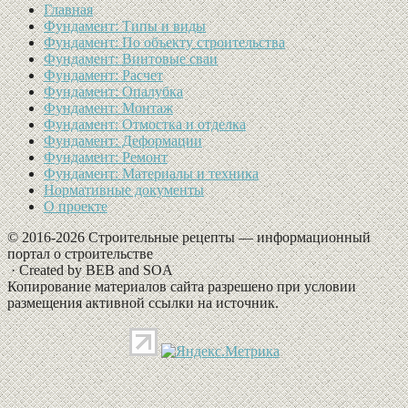
Главная
Фундамент: Типы и виды
Фундамент: По объекту строительства
Фундамент: Винтовые сваи
Фундамент: Расчет
Фундамент: Опалубка
Фундамент: Монтаж
Фундамент: Отмостка и отделка
Фундамент: Деформации
Фундамент: Ремонт
Фундамент: Материалы и техника
Нормативные документы
О проекте
© 2016-2026 Строительные рецепты — информационный
портал о строительстве
· Created by BEB and SOA
Копирование материалов сайта разрешено при условии
размещения активной ссылки на источник.