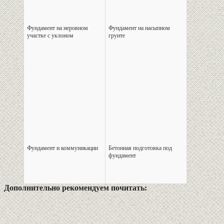
Фундамент на неровном
Фундамент на насыпном
участке с уклоном
грунте
Фундамент и коммуникации
Бетонная подготовка под
фундамент
Дополнительно рекомендуем почитать: