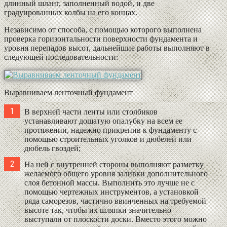
длинный шланг, заполненный водой, и две
градуированных колбы на его концах.
Независимо от способа, с помощью которого выполнена
проверка горизонтальности поверхности фундамента и
уровня перепадов высот, дальнейшие работы выполняют в
следующей последовательности:
Выравниваем ленточный фундамент
В верхней части ленты или столбиков
устанавливают дощатую опалубку на всем ее
протяжении, надежно прикрепив к фундаменту с
помощью строительных уголков и дюбелей или
дюбель гвоздей;
На ней с внутренней стороны выполняют разметку
желаемого общего уровня заливки дополнительного
слоя бетонной массы. Выполнить это лучше не с
помощью чертежных инструментов, а установкой
ряда саморезов, частично ввинченных на требуемой
высоте так, чтобы их шляпки значительно
выступали от плоскости доски. Вместо этого можно