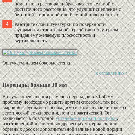
цементного раствора, набрасывая его кельмой с
достаточного расстояния, что улучшит сцепление с
бетонной, кирпичной или блочной поверхностью;
Разотрите слой штукатурки по поверхности
фундамента строительной теркой или полутерком,
придав ему желаемую плоскостность и
вертикальность.
Оштукатуриваем боковые стенки
к оглавлению ↑
Перепады больше 30 мм
В случае превышения размеров перепадов в 30-50 мм
проблему необходимо решать другим способом, так как
выровнять фундамент необходимо в этом случае не только с
эстетической точки зрения, но и с практической. Он
заключается в повторной
установке щитовой опалубки
,
изготовленной из листовых древесных материалов или
обрезных досок и дополнительной заливке новой порции
бетонной смеси. Для этого предварительно определяют