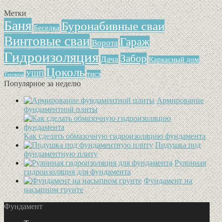
Метки
Баня
Буронабивные сваи
Беседка
Винтовые сваи
Гараж
Ворота
Гидроизоляция
Забор
Дача
Каркасный дом
Цоколь
УШП
тисэ
Теплица
Популярное за неделю
Армирование
фундаментной плиты
Как сделать обмазочную гидроизоляцию фундамента
Подушка под
фундаментную плиту
Рулонная
гидроизоляция для фундамента
Фундамент на
насыпном грунте
Фундамент