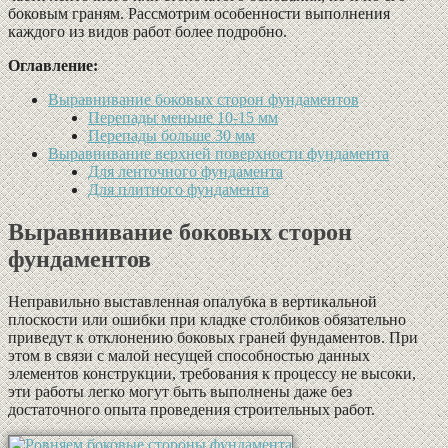
боковым граням. Рассмотрим особенности выполнения
каждого из видов работ более подробно.
Оглавление:
Выравнивание боковых сторон фундаментов
Перепады меньше 10-15 мм
Перепады больше 30 мм
Выравнивание верхней поверхности фундамента
Для ленточного фундамента
Для плитного фундамента
Выравнивание боковых сторон
фундаментов
Неправильно выставленная опалубка в вертикальной
плоскости или ошибки при кладке столбиков обязательно
приведут к отклонению боковых граней фундаментов. При
этом в связи с малой несущей способностью данных
элементов конструкции, требования к процессу не высоки,
эти работы легко могут быть выполнены даже без
достаточного опыта проведения строительных работ.