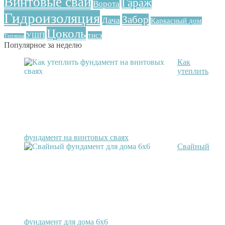
Винтовые сваи
Гараж
Ворота
Гидроизоляция
Забор
Дача
Каркасный дом
Цоколь
УШП
тисэ
Теплица
Популярное за неделю
Как
утеплить
фундамент на винтовых сваях
Свайный
фундамент для дома 6х6