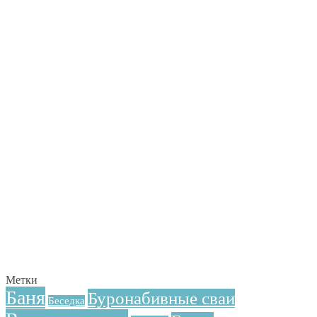
Метки
Баня
Буронабивные сваи
Беседка