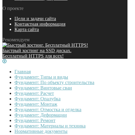
О проекте
Цели и задачи сайта
Контактная информация
Карта сайта
Рекомендуем
Быстрый хостинг на SSD дисках.
Бесплатный HTTPS для всех!
Главная
Фундамент: Типы и виды
Фундамент: По объекту строительства
Фундамент: Винтовые сваи
Фундамент: Расчет
Фундамент: Опалубка
Фундамент: Монтаж
Фундамент: Отмостка и отделка
Фундамент: Деформации
Фундамент: Ремонт
Фундамент: Материалы и техника
Нормативные документы